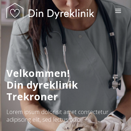
Velkommen!
Din dyreklinik
Trekroner
Lorem ipsum dolor sit amet consectetur
adipiscing elit, sed lectus odio.